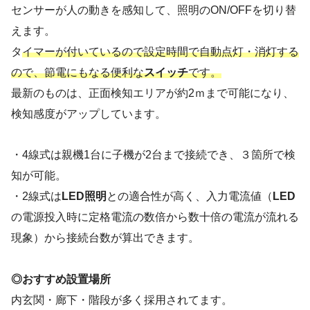
センサーが人の動きを感知して、照明のON/OFFを切り替
えます。
タ
イマーが付いているので設定時間で自動点灯・消灯する
ので、節電にもなる便利な
スイッチ
です。
最新のものは、正面検知エリアが約2ｍまで可能になり、
検知感度がアップしています。
・4線式は親機1台に子機が2台まで接続でき、３箇所で検
知が可能。
・2線式は
LED照明
との適合性が高く、入力電流値（
LED
の電源投入時に定格電流の数倍から数十倍の電流が流れる
現象）から接続台数が算出できます。
◎おすすめ設置場所
内玄関・廊下・階段が多く採用されてます。