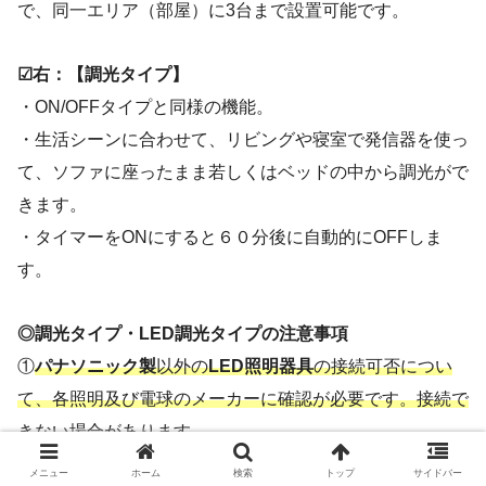
で、同一エリア（部屋）に3台まで設置可能です。
☑右：【調光タイプ】
・ON/OFFタイプと同様の機能。
・生活シーンに合わせて、リビングや寝室で発信器を使っ
て、ソファに座ったまま若しくはベッドの中から調光がで
きます。
・タイマーをONにすると６０分後に自動的にOFFしま
す。
◎調光タイプ・LED調光タイプの注意事項
①
パナソニック製
以外の
LED照明器具
の接続可否につい
て、各照明及び電球のメーカーに確認が必要です。接続で
きない場合があります。
使用するとちらつきが起こったり、調光できない場合があ
メニュー
ホーム
検索
トップ
サイドバー