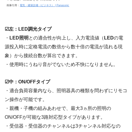
画像引用：
電気・建築設備（ビジネス） | Panasonic
☑左：LED調光タイプ
・
LED照明
との適合性が向上し、入力電流値（
LED
の電
源投入時に定格電流の数倍から数十倍の電流が流れる現
象）から接続台数が算出できます。
・使用時にうねり音がでないため不快になりません。
☑中：ON/OFFタイプ
・適合負荷容量内なら、照明器具の種類を問わずにリモコ
ン操作が可能です。
・親機・子機の組みあわせで、最大3ヵ所の照明の
ON/OFFが可能な3路対応型タイプがあります。
・受信器・受信器のチャンネルは3チャンネル対応なの